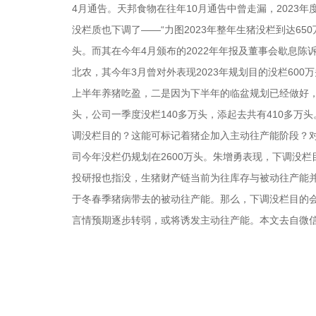
4月通告。天邦食物在往年10月通告中曾走漏，2023年度
没栏质也下调了——“力图2023年整年生猪没栏到达65
头。而其在今年4月颁布的2022年年报及董事会歇息陈诉
北农，其今年3月曾对外表现2023年规划目的没栏600
上半年养猪吃盈，二是因为下半年的临盆规划已经做好，
头，公司一季度没栏140多万头，添起去共有410多
调没栏目的？这能可标记着猪企加入主动往产能阶段？对此
司今年没栏仍规划在2600万头。朱增勇表现，下调没栏
投研报也指没，生猪财产链当前为往库存与被动往产能
于冬春季猪病带去的被动往产能。那么，下调没栏目的
言情预期逐步转弱，或将诱发主动往产能。本文去自微信