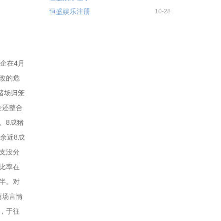
恒盛娱乐注册
10-28
企在4月
更改的危
猪场归笼
企还整合
、8成猪
余近8成
支没分
升比率在
减半。对
商场言情
，于往