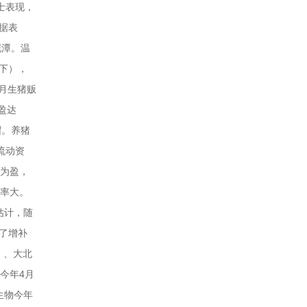
士表现，
据表
泥潭。温
以下），
4月生猪贩
盈达
帽。养猪
流动资
盈为盈，
几率大。
估计，随
了增补
）、大北
到今年4月
生物今年