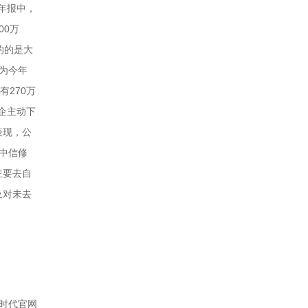
年年报中，
00万
的的是大
因为今年
270万
企主动下
表现，公
。中信修
主要去自
及对未去
：高秋榕
时代官网