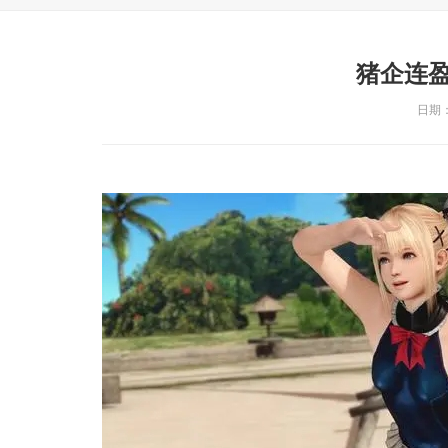
猪企连盈
日期：2