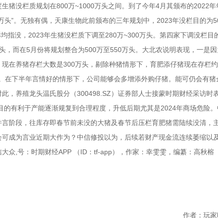
生猪没栏质规划在800万~1000万头之间。到了今年4月其颁布的2022
0万头”。无独有偶，天康生物此前颁布的三年规划中，2023年没栏目的为5
均指没，2023年生猪没栏质下调至280万~300万头。第四家下调没栏目
万头，而在5月份将规划整合为500万至550万头。大北农说明表现，一是
现在养猪存栏大数是300万头，剔除种猪情形下，育肥添仔猪现在存栏约有
万头。在下半年言情好的情形下，公司能够会多增添外购仔猪。能可仍会有猪
，养殖龙头温氏股分（300498.SZ）证券部人士接蒙时期财经采访时
目的有利于产能逐渐规复到合理程度，升低后期尤其是2024年商场危险
并言阶段，往库存即春节前未没的大猪及春节后压栏育肥猪需陆续没清，
会可成为言业近期大作为？中信修投以为，后续若财产现金流连续萎缩以
大众,号：时期财经APP （ID：tf-app），作家：幸雯雯，编纂
作者：玩家