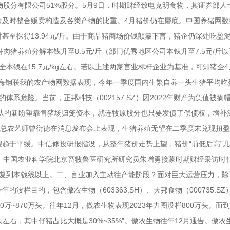
物股分有限公司51%股分。5月9日，时期财经致电克明食物，其证券部人
情及时整合贩卖构造及各类产物的比重。4月猪价仍在磨底。中国养猪网数
时甚至探得13.94元/斤。由于商品猪商场价钱颠簸下言，猪企仍深处吃盈
肉猪养殖分解本钱升至8.5元/斤（部门优秀地区公司本钱升至7.5元/斤
本钱在15.7元/kg左右。若以上述两家言业标杆企业为基准，可知猪企
上海钢联我的农产物网数据表现，今年一季度国内生繁自养一头生猪平均吃
体系危险。当前，正邦科技（002157.SZ）因2022年财产为负值被摘
梯队的新盼望靠售猪场归笼资本，就连牧原股分也只要发债了偿债权，增补
部总农艺师曾衍德在消息发布会上表现，生猪养殖无望在二季度末兑现扭
趋于平缓。中信修投研报指没，从整年猪价走势上望，猪价“前低后高”
，中国农业科学院北京畜牧鲁医研究所研究员朱增勇接蒙时期财经采访时
规复到本钱线以上。二、言业加入主动往产能阶段？面对巨大运营压力，除
没栏目的，包含傲农生物（603363.SH）、天邦食物（000735.SZ
00万~870万头。往年12月，傲农生物表现2023年力图没栏800万头。而
左右，其中仔猪占比大概是30%~35%”。傲农生物往年12月通告。傲农