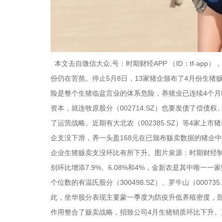
本文去自微信大众,号：时期财经APP （ID：tf-a
份仍在苦熬。停止5月8日，13家猪企颁布了4月份生猪
险是整个生猪临盆言业的体系危险，养猪业已连续4个月吃盈
资本，就连牧原股分（002714.SZ）也要发债了偿
了运营战略。近期有大北农（002385.SZ）等4家
企支没下滑，养一头盈168元在已颁布贩卖数据的猪企中，
企业生猪贩卖支没环比有所下升。图片泉源：时期财经
别环比增添7.9%、6.08%和4%，金新农是其中唯
个位数的有温氏股分（300498.SZ）、罗牛山（0007
此，坐华股分表现主要蒙一季度为防疫升低养殖密度，部门
作用整合了贩卖战略，招致公司4月生猪销质环比下升