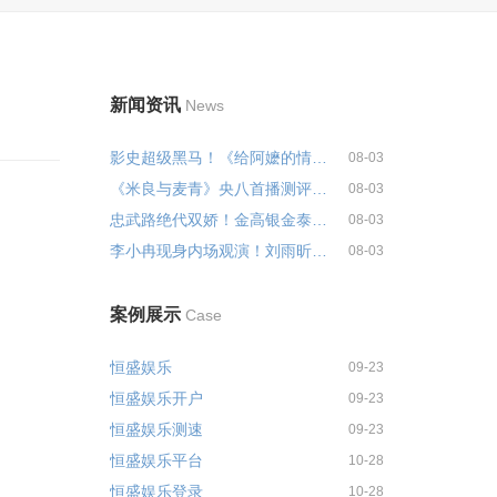
新闻资讯
News
影史超级黑马！《给阿嬷的情书》...
08-03
《米良与麦青》央八首播测评：悬...
08-03
忠武路绝代双娇！金高银金泰梨统...
08-03
李小冉现身内场观演！刘雨昕《X...
08-03
案例展示
Case
恒盛娱乐
09-23
恒盛娱乐开户
09-23
恒盛娱乐测速
09-23
恒盛娱乐平台
10-28
恒盛娱乐登录
10-28