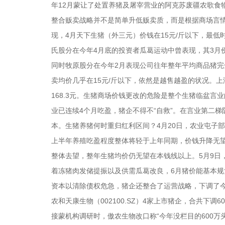
年12月蒙让了处置养猪及屠宰营业的阿克苏废疆农歌食
整合贩卖战略并不是简单升低贩卖质，而是根据商场言
现，4月天下生猪（外三元）价钱在15元/斤以下，最低
氏股分在今年4月底的投资者瓜葛运动中曾表现，其3月份
同时牧原股分在今年2月表现公司往年整年平均商品猪完全
卖均价几乎在15元/斤以下，依然是越售越盈的状况。
168.3元。生猪商场价钱更改的危险是整个生猪临盆言业的
业已连续4个月吃盈，猪企不得不“自救”。在言业第二
本。生猪养猪何时重归红利区间？4月20日，农业屯子
上半年养殖吃盈程度整体将轻于上年同期，价钱升降无望
整体去望，整年生猪均价仍无望在本钱线以上。5月9日
着冻猪肉发储提振以及供需瓜葛改良，6月猪价能基本
资本以清除债权危急，猪企还整合了运营战略，下调了今年的
农和天康生物（002100.SZ）4家上市猪企，合共下调6
接蒙机构调研时，傲农生物改口称“今年没栏目的600万头