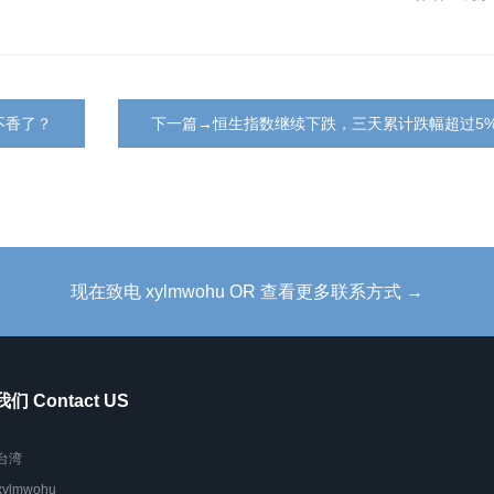
不香了？
下一篇→恒生指数继续下跌，三天累计跌幅超过5
现在致电 xylmwohu OR 查看更多联系方式 →
们 Contact US
台湾
xylmwohu