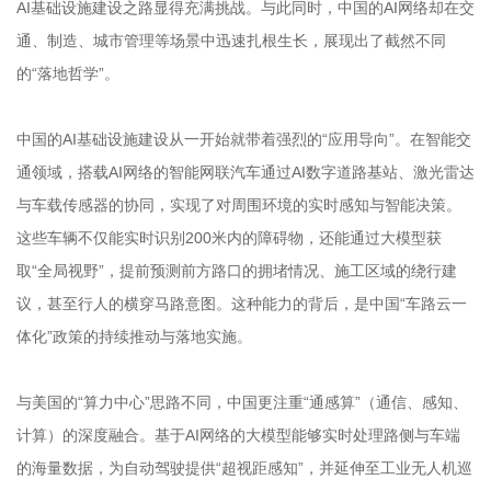
AI基础设施建设之路显得充满挑战。与此同时，中国的AI网络却在交
通、制造、城市管理等场景中迅速扎根生长，展现出了截然不同
的“落地哲学”。
中国的AI基础设施建设从一开始就带着强烈的“应用导向”。在智能交
通领域，搭载AI网络的智能网联汽车通过AI数字道路基站、激光雷达
与车载传感器的协同，实现了对周围环境的实时感知与智能决策。
这些车辆不仅能实时识别200米内的障碍物，还能通过大模型获
取“全局视野”，提前预测前方路口的拥堵情况、施工区域的绕行建
议，甚至行人的横穿马路意图。这种能力的背后，是中国“车路云一
体化”政策的持续推动与落地实施。
与美国的“算力中心”思路不同，中国更注重“通感算”（通信、感知、
计算）的深度融合。基于AI网络的大模型能够实时处理路侧与车端
的海量数据，为自动驾驶提供“超视距感知”，并延伸至工业无人机巡